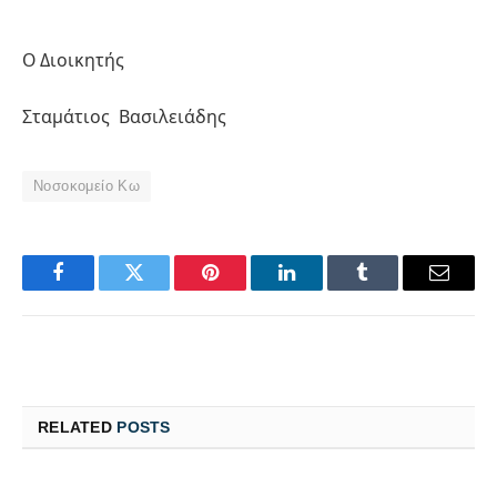
Ο Διοικητής
Σταμάτιος Βασιλειάδης
Νοσοκομείο Κω
Facebook
Twitter
Pinterest
LinkedIn
Tumblr
Email
RELATED
POSTS