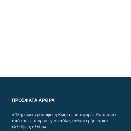
ΠΡΌΣΦΑΤΑ ΆΡΘΡΑ
«Πληρώνει χρυσάφι» η Κως τις μεταφορές: Καμπανάκι
από τους εμπόρους για ναύλα, καθυστερήσεις και
ελλείψεις πλοίων