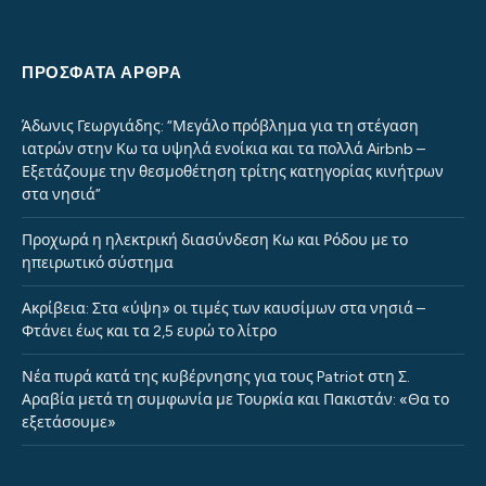
ΠΡΌΣΦΑΤΑ ΆΡΘΡΑ
Άδωνις Γεωργιάδης: “Μεγάλο πρόβλημα για τη στέγαση
ιατρών στην Κω τα υψηλά ενοίκια και τα πολλά Airbnb –
Εξετάζουμε την θεσμοθέτηση τρίτης κατηγορίας κινήτρων
στα νησιά”
Προχωρά η ηλεκτρική διασύνδεση Κω και Ρόδου με το
ηπειρωτικό σύστημα
Ακρίβεια: Στα «ύψη» οι τιμές των καυσίμων στα νησιά –
Φτάνει έως και τα 2,5 ευρώ το λίτρο
Νέα πυρά κατά της κυβέρνησης για τους Patriot στη Σ.
Αραβία μετά τη συμφωνία με Τουρκία και Πακιστάν: «Θα το
εξετάσουμε»