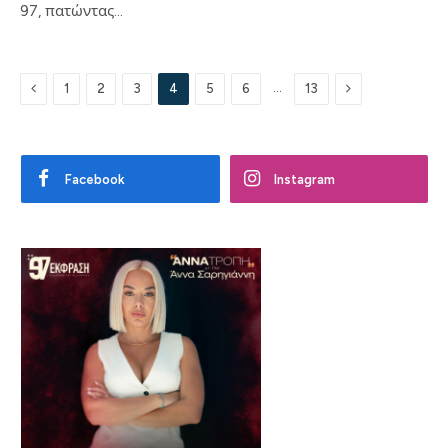
97, πατώντας…
Previous
Next
…
1
2
3
4
5
6
13
Facebook
Instagram