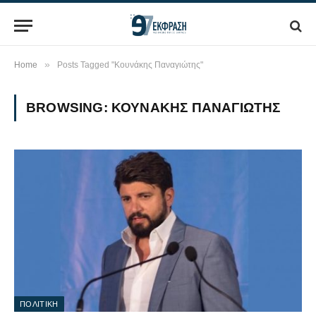
»
Home
Posts Tagged "Κουνάκης Παναγιώτης"
BROWSING:
ΚΟΥΝΆΚΗΣ ΠΑΝΑΓΙΏΤΗΣ
ΠΟΛΙΤΙΚΗ