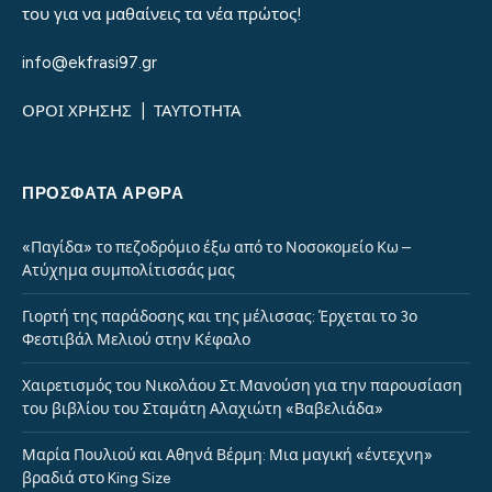
του για να μαθαίνεις τα νέα πρώτος!
info@ekfrasi97.gr
ΟΡΟΙ ΧΡΗΣΗΣ
|
ΤΑΥΤΟΤΗΤΑ
ΠΡΌΣΦΑΤΑ ΆΡΘΡΑ
«Παγίδα» το πεζοδρόμιο έξω από το Νοσοκομείο Κω –
Ατύχημα συμπολίτισσάς μας
Γιορτή της παράδοσης και της μέλισσας: Έρχεται το 3ο
Φεστιβάλ Μελιού στην Κέφαλο
Χαιρετισμός του Νικολάου Στ.Μανούση για την παρουσίαση
του βιβλίου του Σταμάτη Αλαχιώτη «Βαβελιάδα»
Μαρία Πουλιού και Αθηνά Βέρμη: Μια μαγική «έντεχνη»
βραδιά στο King Size