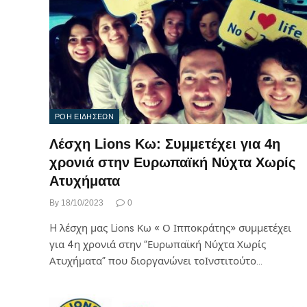
ΡΟΗ ΕΙΔΗΣΕΩΝ
Λέσχη Lions Κω: Συμμετέχει για 4η
χρονιά στην Ευρωπαϊκή Νύχτα Χωρίς
Ατυχήματα
By
18/10/2023
0
H λέσχη μας Lions Κω « Ο Ιπποκράτης» συμμετέχει
για 4η χρονιά στην “Ευρωπαϊκή Νύχτα Χωρίς
Ατυχήματα” που διοργανώνει τοΙνστιτούτο…