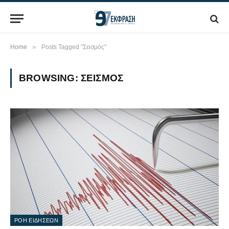
»
Home
Posts Tagged "Σεισμός"
BROWSING:
ΣΕΙΣΜΌΣ
ΡΟΗ ΕΙΔΗΣΕΩΝ