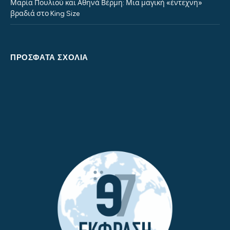
Μαρία Πουλιού και Αθηνά Βέρμη: Μια μαγική «έντεχνη»
βραδιά στο King Size
ΠΡΌΣΦΑΤΑ ΣΧΌΛΙΑ