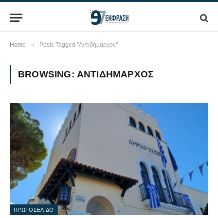
»
Home
Posts Tagged "Αντιδήμαρχος"
BROWSING:
ΑΝΤΙΔΉΜΑΡΧΟΣ
ΠΡΩΤΟΣΕΛΙΔΟ