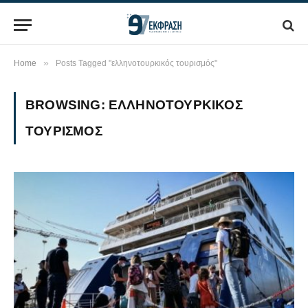
»
Home
Posts Tagged "ελληνοτουρκικός τουρισμός"
BROWSING:
ΕΛΛΗΝΟΤΟΥΡΚΙΚΌΣ
ΤΟΥΡΙΣΜΌΣ