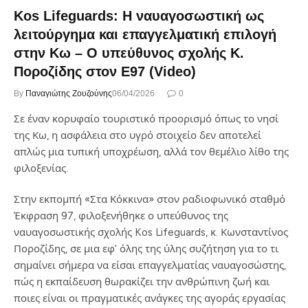
Kos Lifeguards: Η ναυαγοσωστική ως
λειτούργημα και επαγγελματική επιλογή
στην Κω – O υπεύθυνος σχολής Κ.
Ποροζίδης στον Ε97 (Video)
By
Παναγιώτης Ζουζούνης
06/04/2026
0
Σε έναν κορυφαίο τουριστικό προορισμό όπως το νησί
της Κω, η ασφάλεια στο υγρό στοιχείο δεν αποτελεί
απλώς μια τυπική υποχρέωση, αλλά τον θεμέλιο λίθο της
φιλοξενίας.
Στην εκπομπή «Στα Κόκκινα» στον ραδιοφωνικό σταθμό
Έκφραση 97, φιλοξενήθηκε ο υπεύθυνος της
ναυαγοσωστικής σχολής Kos Lifeguards, κ. Κωνσταντίνος
Ποροζίδης, σε μια εφ’ όλης της ύλης συζήτηση για το τι
σημαίνει σήμερα να είσαι επαγγελματίας ναυαγοσώστης,
πώς η εκπαίδευση θωρακίζει την ανθρώπινη ζωή και
ποιες είναι οι πραγματικές ανάγκες της αγοράς εργασίας