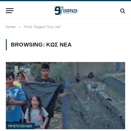
»
Home
Posts Tagged "Κως νέα"
BROWSING:
ΚΩΣ ΝΈΑ
ΠΡΩΤΟΣΕΛΙΔΟ