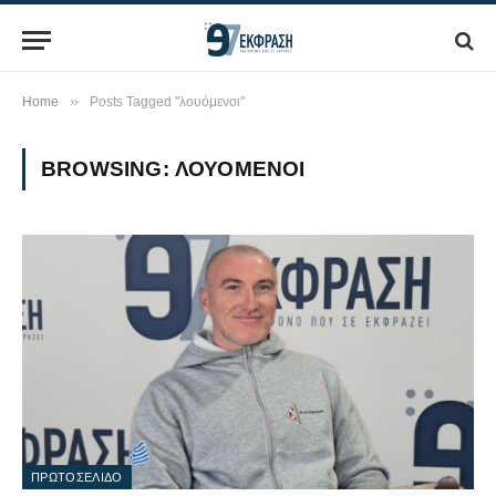
»
Home
Posts Tagged "λουόμενοι"
BROWSING:
ΛΟΥΌΜΕΝΟΙ
ΠΡΩΤΟΣΕΛΙΔΟ