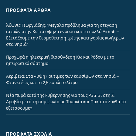
ΠΡΌΣΦΑΤΑ ΆΡΘΡΑ
Άδωνις Γεωργιάδης: “Μεγάλο πρόβλημα για τη στέγαση
ιατρών στην Κω τα υψηλά ενοίκια και τα πολλά Airbnb –
Εξετάζουμε την θεσμοθέτηση τρίτης κατηγορίας κινήτρων
στα νησιά”
Προχωρά η ηλεκτρική διασύνδεση Κω και Ρόδου με το
ηπειρωτικό σύστημα
Ακρίβεια: Στα «ύψη» οι τιμές των καυσίμων στα νησιά –
Φτάνει έως και τα 2,5 ευρώ το λίτρο
Νέα πυρά κατά της κυβέρνησης για τους Patriot στη Σ.
Αραβία μετά τη συμφωνία με Τουρκία και Πακιστάν: «Θα το
εξετάσουμε»
ΠΡΌΣΦΑΤΑ ΣΧΌΛΙΑ