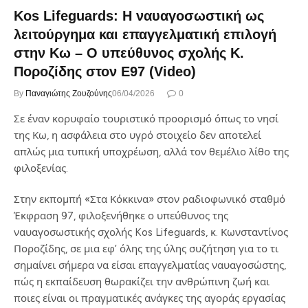
Kos Lifeguards: Η ναυαγοσωστική ως
λειτούργημα και επαγγελματική επιλογή
στην Κω – O υπεύθυνος σχολής Κ.
Ποροζίδης στον Ε97 (Video)
By
Παναγιώτης Ζουζούνης
06/04/2026
0
Σε έναν κορυφαίο τουριστικό προορισμό όπως το νησί
της Κω, η ασφάλεια στο υγρό στοιχείο δεν αποτελεί
απλώς μια τυπική υποχρέωση, αλλά τον θεμέλιο λίθο της
φιλοξενίας.
Στην εκπομπή «Στα Κόκκινα» στον ραδιοφωνικό σταθμό
Έκφραση 97, φιλοξενήθηκε ο υπεύθυνος της
ναυαγοσωστικής σχολής Kos Lifeguards, κ. Κωνσταντίνος
Ποροζίδης, σε μια εφ’ όλης της ύλης συζήτηση για το τι
σημαίνει σήμερα να είσαι επαγγελματίας ναυαγοσώστης,
πώς η εκπαίδευση θωρακίζει την ανθρώπινη ζωή και
ποιες είναι οι πραγματικές ανάγκες της αγοράς εργασίας