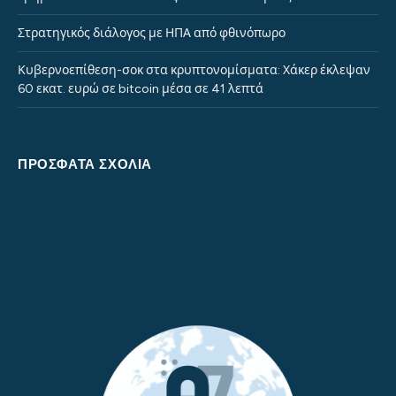
Στρατηγικός διάλογος με ΗΠΑ από φθινόπωρο
Κυβερνοεπίθεση-σοκ στα κρυπτονομίσματα: Χάκερ έκλεψαν
60 εκατ. ευρώ σε bitcoin μέσα σε 41 λεπτά
ΠΡΌΣΦΑΤΑ ΣΧΌΛΙΑ