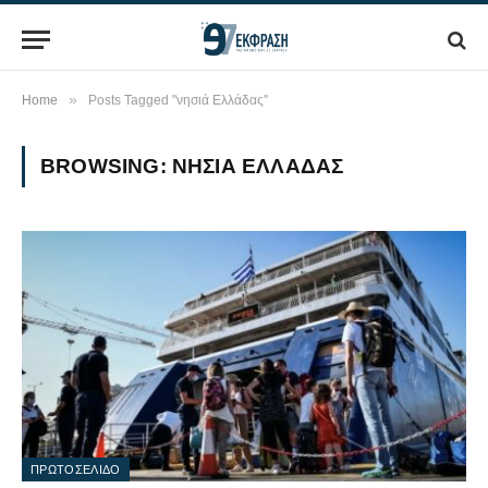
»
Home
Posts Tagged "νησιά Ελλάδας"
BROWSING:
ΝΗΣΙΆ ΕΛΛΆΔΑΣ
ΠΡΩΤΟΣΕΛΙΔΟ