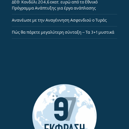
ΔΕΘ: Κονδύλι 204,6 εκατ. ευρώ από το Εθνικό
Πρόγραμμα Ανάπτυξης για έργα ανάπλασης
Ανανέωσε με την Αναγέννηση Ασφενδιού ο Τυράς
Πώς θα πάρετε μεγαλύτερη σύνταξη – Τα 3+1 μυστικά