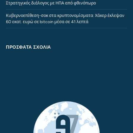
Στρατηγικός διάλογος με ΗΠΑ από φθινόπωρο
Κυβερνοεπίθεση-σοκ στα κρυπτονομίσματα: Χάκερ έκλεψαν
60 εκατ. ευρώ σε bitcoin μέσα σε 41 λεπτά
ΠΡΌΣΦΑΤΑ ΣΧΌΛΙΑ