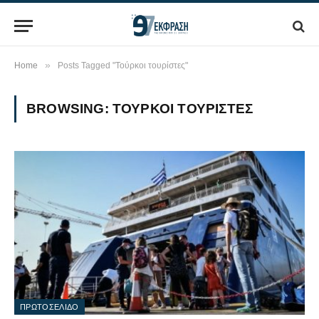
»
Home
Posts Tagged "Τούρκοι τουρίστες"
BROWSING:
ΤΟΎΡΚΟΙ ΤΟΥΡΊΣΤΕΣ
ΠΡΩΤΟΣΕΛΙΔΟ