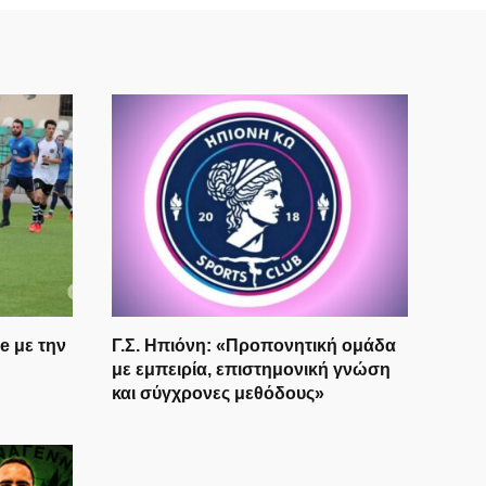
Πώς θα πάρετε μεγαλύτερη σύνταξη –
Τα 3+1 μυστικά
Γιορτή της παράδοσης και της
μέλισσας: Έρχεται το 3ο Φεστιβάλ
Μελιού στην Κέφαλο
Χαιρετισμός του Νικολάου
Στ.Μανούση για την παρουσίαση του
βιβλίου του Σταμάτη Αλαχιώτη
«Βαβελιάδα»
e με την
Γ.Σ. Ηπιόνη: «Προπονητική ομάδα
με εμπειρία, επιστημονική γνώση
και σύγχρονες μεθόδους»