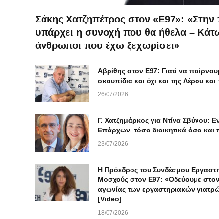
Σάκης Χατζηπέτρος στον «Ε97»: «Στην
υπάρχει η συνοχή που θα ήθελα – Κάτ
άνθρωποι που έχω ξεχωρίσει»
Αβρίθης στον Ε97: Γιατί να παίρνο
σκουπίδια και όχι και της Λέρου και
26/07/2026
Γ. Χατζημάρκος για Ντίνα Σβύνου: Ε
Επάρχων, τόσο διοικητικά όσο και 
23/07/2026
Η Πρόεδρος του Συνδέσμου Εργαστη
Μοσχούς στον Ε97: «Οδεύουμε στον
αγωνίας των εργαστηριακών γιατρώ
[Video]
18/07/2026