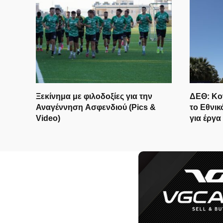
Ξεκίνημα με φιλοδοξίες για την
ΔΕΘ: Κον
Αναγέννηση Ασφενδιού (Pics &
το Εθνι
Video)
για έ