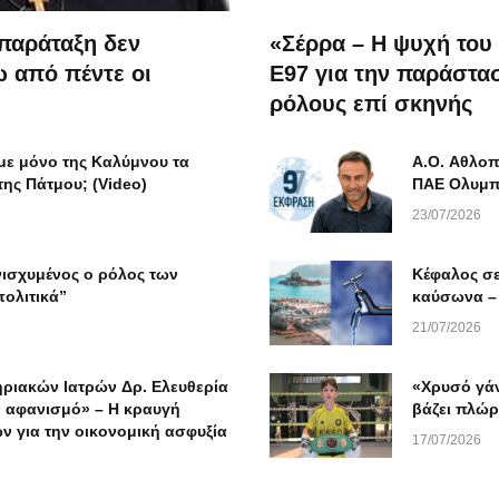
 παράταξη δεν
«Σέρρα – Η ψυχή του
ω από πέντε οι
Ε97 για την παράστασ
ρόλους επί σκηνής
υμε μόνο της Καλύμνου τα
Α.Ο. Αθλοπ
 της Πάτμου; (Video)
ΠΑΕ Ολυμπι
23/07/2026
νισχυμένος ο ρόλος των
Κέφαλος σε
πολιτικά”
καύσωνα – 
21/07/2026
ριακών Ιατρών Δρ. Ελευθερία
«Χρυσό γάν
 αφανισμό» – Η κραυγή
βάζει πλώρ
ν για την οικονομική ασφυξία
17/07/2026