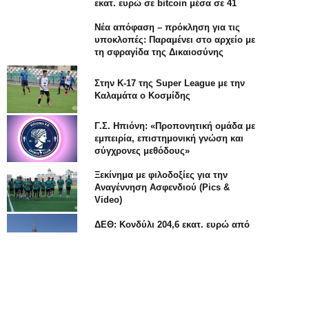
εκατ. ευρώ σε bitcoin μέσα σε 41
λεπτά
Νέα απόφαση – πρόκληση για τις
υποκλοπές: Παραμένει στο αρχείο με
τη σφραγίδα της Δικαιοσύνης
Στην Κ-17 της Super League με την
Καλαμάτα ο Κοσμίδης
Γ.Σ. Ηπιόνη: «Προπονητική ομάδα με
εμπειρία, επιστημονική γνώση και
σύγχρονες μεθόδους»
Ξεκίνημα με φιλοδοξίες για την
Αναγέννηση Ασφενδιού (Pics &
Video)
Κατερίνα Γαβαλά στον ΣΚΑΪ: «Με 25 γιατρούς
ΔΕΘ: Κονδύλι 204,6 εκατ. ευρώ από
το Εθνικό Πρόγραμμα Ανάπτυξης για
Χρειαζόμαστε 67-68» 
έργα ανάπλασης
Ανανέωσε με την Αναγέννηση
Ασφενδιού ο Τυράς