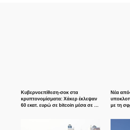
Κυβερνοεπίθεση-σοκ στα
Νέα από
κρυπτονομίσματα: Χάκερ έκλεψαν
υποκλοπ
60 εκατ. ευρώ σε bitcoin μέσα σε 41
με τη σφ
λεπτά