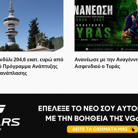
δύλι 204,6 εκατ. ευρώ από
Ανανέωσε με την Αναγένν
κό Πρόγραμμα Ανάπτυξης
Ασφενδιού ο Τυράς
ργα ανάπλασης