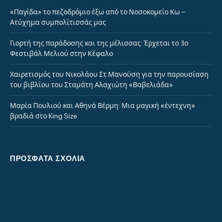
«Παγίδα» το πεζοδρόμιο έξω από το Νοσοκομείο Κω –
Ατύχημα συμπολίτισσάς μας
Γιορτή της παράδοσης και της μέλισσας: Έρχεται το 3ο
Φεστιβάλ Μελιού στην Κέφαλο
Χαιρετισμός του Νικολάου Στ.Μανούση για την παρουσίαση
του βιβλίου του Σταμάτη Αλαχιώτη «Βαβελιάδα»
Μαρία Πουλιού και Αθηνά Βέρμη: Μια μαγική «έντεχνη»
βραδιά στο King Size
ΠΡΌΣΦΑΤΑ ΣΧΌΛΙΑ