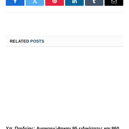
Facebook
Twitter
Pinterest
LinkedIn
Tumblr
Email
RELATED
POSTS
Υπ. Παιδείας: Ανακοινώθηκαν 95 ειδικότητες και 860