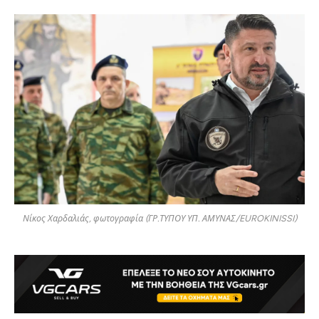
Νίκος Χαρδαλιάς, φωτογραφία (ΓΡ.ΤΥΠΟΥ ΥΠ. ΑΜΥΝΑΣ/EUROKINISSI)