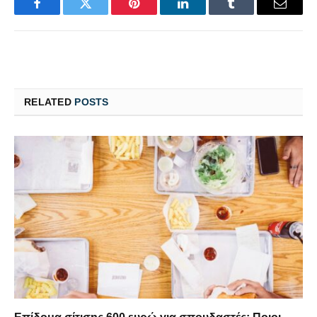
Facebook
Twitter
Pinterest
LinkedIn
Tumblr
Email
RELATED
POSTS