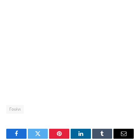
Γουίνι
Facebook
Twitter
Pinterest
LinkedIn
Tumblr
Email