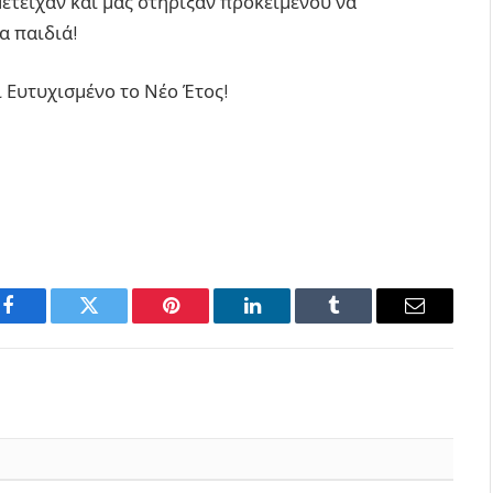
ετείχαν και μας στήριξαν προκειμένου να
α παιδιά!
 Ευτυχισμένο το Νέο Έτος!
Facebook
Twitter
Pinterest
LinkedIn
Tumblr
Email