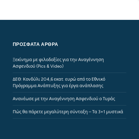
ΠΡΌΣΦΑΤΑ ΆΡΘΡΑ
Ξεκίνημα με φιλοδοξίες για την Αναγέννηση
Ασφενδιού (Pics & Video)
ΔΕΘ: Κονδύλι 204,6 εκατ. ευρώ από το Εθνικό
Πρόγραμμα Ανάπτυξης για έργα ανάπλασης
Ανανέωσε με την Αναγέννηση Ασφενδιού ο Τυράς
Πώς θα πάρετε μεγαλύτερη σύνταξη – Τα 3+1 μυστικά