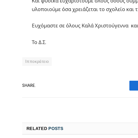
Και φυσικά ευχαριστούμε όλους όσους συμμ
υλοποιούμε όσα χρειάζεται το σχολείο και τ
Eυχόμαστε σε όλους Καλά Χριστούγεννα και
Το Δ.Σ.
Ιπποκράτειο
SHARE.
RELATED
POSTS