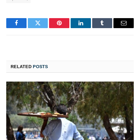
Facebook
Twitter
Pinterest
LinkedIn
Tumblr
Email
RELATED
POSTS