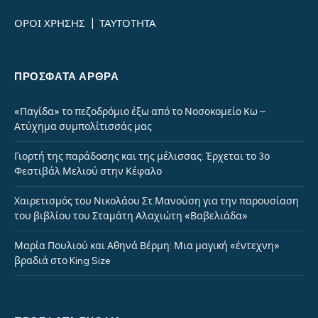
ΟΡΟΙ ΧΡΗΣΗΣ
|
ΤΑΥΤΟΤΗΤΑ
ΠΡΌΣΦΑΤΑ ΆΡΘΡΑ
«Παγίδα» το πεζοδρόμιο έξω από το Νοσοκομείο Κω –
Ατύχημα συμπολίτισσάς μας
Γιορτή της παράδοσης και της μέλισσας: Έρχεται το 3ο
Φεστιβάλ Μελιού στην Κέφαλο
Χαιρετισμός του Νικολάου Στ.Μανούση για την παρουσίαση
του βιβλίου του Σταμάτη Αλαχιώτη «Βαβελιάδα»
Μαρία Πουλιού και Αθηνά Βέρμη: Μια μαγική «έντεχνη»
βραδιά στο King Size