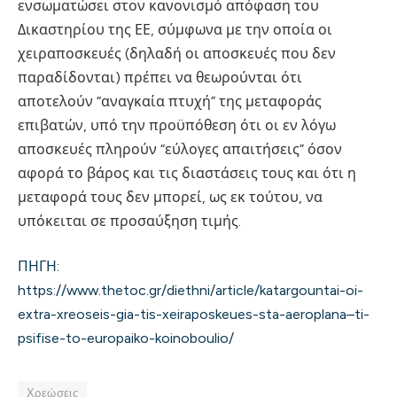
ενσωματώσει στον κανονισμό απόφαση του
Δικαστηρίου της ΕΕ, σύμφωνα με την οποία οι
χειραποσκευές (δηλαδή οι αποσκευές που δεν
παραδίδονται) πρέπει να θεωρούνται ότι
αποτελούν “αναγκαία πτυχή” της μεταφοράς
επιβατών, υπό την προϋπόθεση ότι οι εν λόγω
αποσκευές πληρούν “εύλογες απαιτήσεις” όσον
αφορά το βάρος και τις διαστάσεις τους και ότι η
μεταφορά τους δεν μπορεί, ως εκ τούτου, να
υπόκειται σε προσαύξηση τιμής.
ΠΗΓΗ:
https://www.thetoc.gr/diethni/article/katargountai-oi-
extra-xreoseis-gia-tis-xeiraposkeues-sta-aeroplana–ti-
psifise-to-europaiko-koinoboulio/
Χρεώσεις