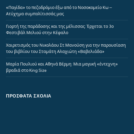
«Παγίδα» το πεζοδρόμιο έξω από το Νοσοκομείο Κω –
Ατύχημα συμπολίτισσάς μας
Γιορτή της παράδοσης και της μέλισσας: Έρχεται το 3ο
Φεστιβάλ Μελιού στην Κέφαλο
Χαιρετισμός του Νικολάου Στ.Μανούση για την παρουσίαση
του βιβλίου του Σταμάτη Αλαχιώτη «Βαβελιάδα»
Μαρία Πουλιού και Αθηνά Βέρμη: Μια μαγική «έντεχνη»
βραδιά στο King Size
ΠΡΌΣΦΑΤΑ ΣΧΌΛΙΑ