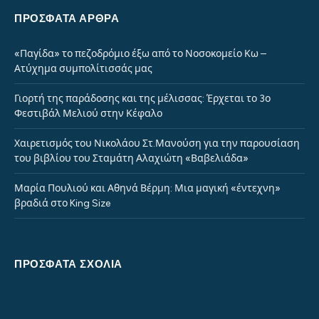
ΠΡΌΣΦΑΤΑ ΆΡΘΡΑ
«Παγίδα» το πεζοδρόμιο έξω από το Νοσοκομείο Κω –
Ατύχημα συμπολίτισσάς μας
Γιορτή της παράδοσης και της μέλισσας: Έρχεται το 3ο
Φεστιβάλ Μελιού στην Κέφαλο
Χαιρετισμός του Νικολάου Στ.Μανούση για την παρουσίαση
του βιβλίου του Σταμάτη Αλαχιώτη «Βαβελιάδα»
Μαρία Πουλιού και Αθηνά Βέρμη: Μια μαγική «έντεχνη»
βραδιά στο King Size
ΠΡΌΣΦΑΤΑ ΣΧΌΛΙΑ