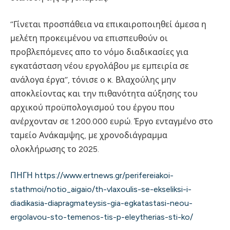
‘’Γίνεται προσπάθεια να επικαιροποιηθεί άμεσα η
μελέτη προκειμένου να επισπευθούν οι
προβλεπόμενες απο το νόμο διαδικασίες για
εγκατάσταση νέου εργολάβου με εμπειρία σε
ανάλογα έργα‘’, τόνισε ο κ. Βλαχούλης μην
αποκλείοντας και την πιθανότητα αύξησης του
αρχικού προϋπολογισμού του έργου που
ανέρχονταν σε 1.200.000 ευρώ. Έργο ενταγμένο στο
ταμείο Ανάκαμψης, με χρονοδιάγραμμα
ολοκλήρωσης το 2025.
ΠΗΓΗ https://www.ertnews.gr/perifereiakoi-
stathmoi/notio_aigaio/th-vlaxoulis-se-ekseliksi-i-
diadikasia-diapragmateysis-gia-egkatastasi-neou-
ergolavou-sto-temenos-tis-p-eleytherias-sti-ko/