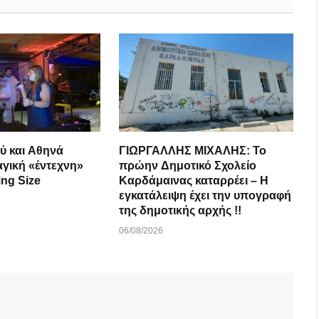
ύ και Αθηνά
ΓΙΩΡΓΑΛΛΗΣ ΜΙΧΑΛΗΣ: Το
αγική «έντεχνη»
πρώην Δημοτικό Σχολείο
ing Size
Καρδάμαινας καταρρέει – Η
εγκατάλειψη έχει την υπογραφή
της δημοτικής αρχής !!
06/08/2026