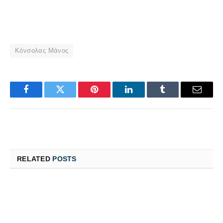
Κόνσολας Μάνος
Facebook
Twitter
Pinterest
LinkedIn
Tumblr
Email
RELATED
POSTS