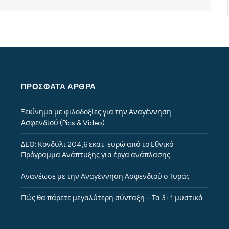
ΠΡΌΣΦΑΤΑ ΆΡΘΡΑ
Ξεκίνημα με φιλοδοξίες για την Αναγέννηση
Ασφενδιού (Pics & Video)
ΔΕΘ: Κονδύλι 204,6 εκατ. ευρώ από το Εθνικό
Πρόγραμμα Ανάπτυξης για έργα ανάπλασης
Ανανέωσε με την Αναγέννηση Ασφενδιού ο Τυράς
Πώς θα πάρετε μεγαλύτερη σύνταξη – Τα 3+1 μυστικά