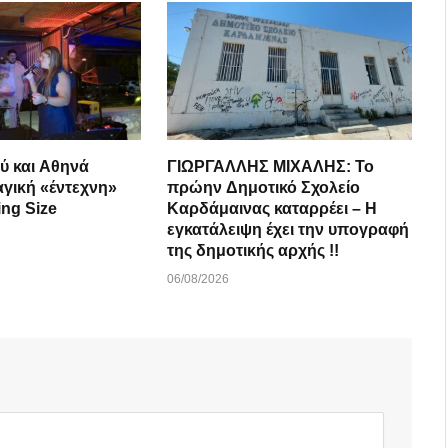
ύ και Αθηνά
ΓΙΩΡΓΑΛΛΗΣ ΜΙΧΑΛΗΣ: Το
αγική «έντεχνη»
πρώην Δημοτικό Σχολείο
ing Size
Καρδάμαινας καταρρέει – Η
εγκατάλειψη έχει την υπογραφή
της δημοτικής αρχής !!
06/08/2026