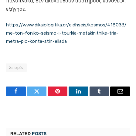
πολύπλοκα, δεν ακολουθούν αυστηρούς κανόνες»,
εξήγησε.
https://www.dikaiologitika.gr/eidhseis/kosmos/418038/
me-ton-foniko-seismo-i-tourkia-metakinithike-tria-
metra-pio-konta-stin-ellada
Σεισμός
Facebook
Twitter
Pinterest
LinkedIn
Tumblr
Email
RELATED
POSTS