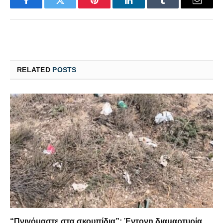
Facebook
Twitter
Pinterest
LinkedIn
Tumblr
Email
RELATED
POSTS
“Πνιγόμαστε στα σκουπίδια”: Έντονη διαμαρτυρία