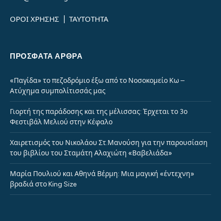
ΟΡΟΙ ΧΡΗΣΗΣ
|
ΤΑΥΤΟΤΗΤΑ
ΠΡΌΣΦΑΤΑ ΆΡΘΡΑ
«Παγίδα» το πεζοδρόμιο έξω από το Νοσοκομείο Κω –
Ατύχημα συμπολίτισσάς μας
Γιορτή της παράδοσης και της μέλισσας: Έρχεται το 3ο
Φεστιβάλ Μελιού στην Κέφαλο
Χαιρετισμός του Νικολάου Στ.Μανούση για την παρουσίαση
του βιβλίου του Σταμάτη Αλαχιώτη «Βαβελιάδα»
Μαρία Πουλιού και Αθηνά Βέρμη: Μια μαγική «έντεχνη»
βραδιά στο King Size