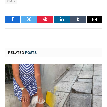
ΑμεΑ
Facebook
Twitter
Pinterest
LinkedIn
Tumblr
Email
RELATED
POSTS