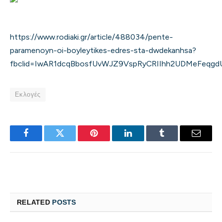
https://www.rodiaki.gr/article/488034/pente-
paramenoyn-oi-boyleytikes-edres-sta-dwdekanhsa?
fbclid=IwAR1dcqBbosfUvWJZ9VspRyCRIIhh2UDMeFeqgdU
Εκλογές
Facebook
Twitter
Pinterest
LinkedIn
Tumblr
Email
RELATED
POSTS