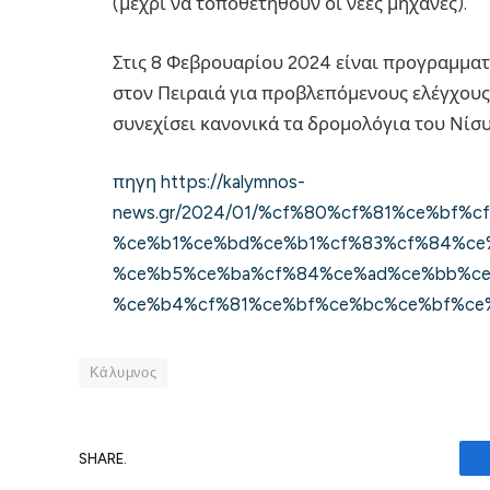
(μέχρι να τοποθετηθούν οι νέες μηχανές).
Στις 8 Φεβρουαρίου 2024 είναι προγραμμα
στον Πειραιά για προβλεπόμενους ελέγχους
συνεχίσει κανονικά τα δρομολόγια του Νίσ
πηγη https://kalymnos-
news.gr/2024/01/%cf%80%cf%81%ce%bf%
%ce%b1%ce%bd%ce%b1%cf%83%cf%84%ce
%ce%b5%ce%ba%cf%84%ce%ad%ce%bb%ce
%ce%b4%cf%81%ce%bf%ce%bc%ce%bf%ce
Κάλυμνος
SHARE.