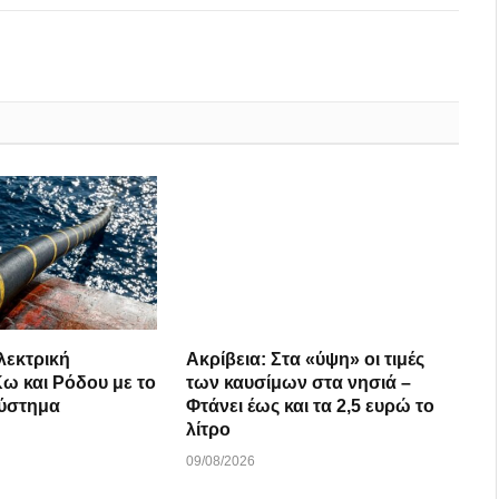
λεκτρική
Ακρίβεια: Στα «ύψη» οι τιμές
ω και Ρόδου με το
των καυσίμων στα νησιά –
σύστημα
Φτάνει έως και τα 2,5 ευρώ το
λίτρο
09/08/2026