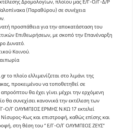
τέλεσης Δρομολογίων, πλοίου μας Ε/Γ-Ο/Γ-Δ/Ρ
αλοπίνακα (Παραθύρου) σε συνέχεια
ν.
υνατή προσπάθεια για την αποκατάσταση του
ετικών Επιθεωρήσεων, με σκοπό την Επανέναρξη
ρο Δυνατό.
ικού Κοινού.
λαιπωρία
r το πλοίο ελλιμενίζεται στο λιμάνι της
ακας, προκειμένου να τοποθετηθεί σε
απροόπτου θα έχει γίνει μέχρι την ερχόμενη
ίο θα συνεχίσει κανονικά την εκτέλεση των
/Γ-Ο/Γ ΟΛΥΜΠΙΟΣ ΕΡΜΗΣ Ν.ΚΩ 17 εκτελεί
Νίσυρος-Κως και επιστροφή, καθώς επίσης και
οφή, στη θέση του ” Ε/Γ-Ο/Γ ΟΛΥΜΠΙΟΣ ΖΕΥΣ”