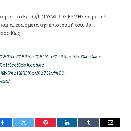
τισμένο το Ε/Γ-Ο/Γ ΟΛΥΜΠΙΟΣ ΕΡΜΗΣ να μεταβεί
 και αμέσως μετά την επιστροφή του, θα
υρος-Κως.
cf%83%cf%89%cf%81%ce%b9%ce%bd%ce%ae-
%bf%ce%bb%ce%ae-
%b5%cf%83%ce%b7%cf%82-
%bb/
Facebook
Twitter
Pinterest
LinkedIn
Tumblr
Email