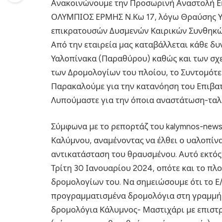
Ανακοινώνουμε την Προσωρινή Αναστολή Εκ
ΟΛΥΜΠΙΟΣ ΕΡΜΗΣ Ν.Κω 17, λόγω Θραύσης Υ
επικρατουσών Δυσμενών Καιρικών Συνθηκώ
Από την εταιρεία μας καταβάλλεται κάθε δ
Υαλοπίνακα (Παραθύρου) καθώς και των σχ
των Δρομολογίων του πλοίου, το Συντομότε
Παρακαλούμε για την κατανόηση του Επιβατ
Λυπούμαστε για την όποια αναστάτωση-τα
Σύμφωνα με το ρεπορτάζ του kalymnos-news.g
Καλύμνου, αναμένοντας να έλθει ο υαλοπίν
αντικατάσταση του θραυσμένου. Αυτό εκτός 
Τρίτη 30 Ιανουαρίου 2024, οπότε και το πλο
δρομολογίων του. Να σημειώσουμε ότι το Ε
προγραμματισμένα δρομολόγια στη γραμμή 
δρομολόγια Κάλυμνος- Μαστιχάρι με επιστρ