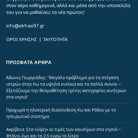
στον αέρα καθημερινά, αλλά και μέσα από την ιστοσελίδα
του για να μαθαίνεις τα νέα πρώτος!
info@ekfrasi97.gr
ΟΡΟΙ ΧΡΗΣΗΣ
|
ΤΑΥΤΟΤΗΤΑ
ΠΡΌΣΦΑΤΑ ΆΡΘΡΑ
Άδωνις Γεωργιάδης: “Μεγάλο πρόβλημα για τη στέγαση
ιατρών στην Κω τα υψηλά ενοίκια και τα πολλά Airbnb –
Εξετάζουμε την θεσμοθέτηση τρίτης κατηγορίας κινήτρων
στα νησιά”
Προχωρά η ηλεκτρική διασύνδεση Κω και Ρόδου με το
ηπειρωτικό σύστημα
Ακρίβεια: Στα «ύψη» οι τιμές των καυσίμων στα νησιά –
Φτάνει έως και τα 2,5 ευρώ το λίτρο