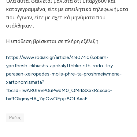
Όλα αυτά, φαίνεται μάλιστα ότι υπάρχουν και
καταγεγραμμένα, είτε με απειλητικά τηλεφωνήματα
που έγιναν, είτε με σχετικά μηνύματα που
στάλθηκαν .
Η υπόθεση βρίσκεται σε πλήρη εξέλιξη.
https://www.rodiaki.gr/article/490740/sobarh-
ypothesh-ekbiashs-apokalyfthhke-sth-rodo-toy-
perasan-xeiropedes-molis-phre-ta-proshmeiwmena-
xartonomismata?
fbclid=IwAR0I9vP0uPwbM0_QMrkSXxxRcxcac-
hx9OligmyHA_7ipQwOEpjz8OLAxaE
Ρόδος