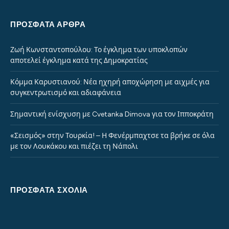
ΠΡΌΣΦΑΤΑ ΆΡΘΡΑ
Ζωή Κωνσταντοπούλου: Το έγκλημα των υποκλοπών
αποτελεί έγκλημα κατά της Δημοκρατίας
Κόμμα Καρυστιανού: Νέα ηχηρή αποχώρηση με αιχμές για
συγκεντρωτισμό και αδιαφάνεια
Σημαντική ενίσχυση με Cvetanka Dimova για τον Ιπποκράτη
«Σεισμός» στην Τουρκία! – Η Φενέρμπαχτσε τα βρήκε σε όλα
με τον Λουκάκου και πιέζει τη Νάπολι
ΠΡΌΣΦΑΤΑ ΣΧΌΛΙΑ