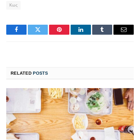
Κως
Facebook
Twitter
Pinterest
LinkedIn
Tumblr
Email
RELATED
POSTS