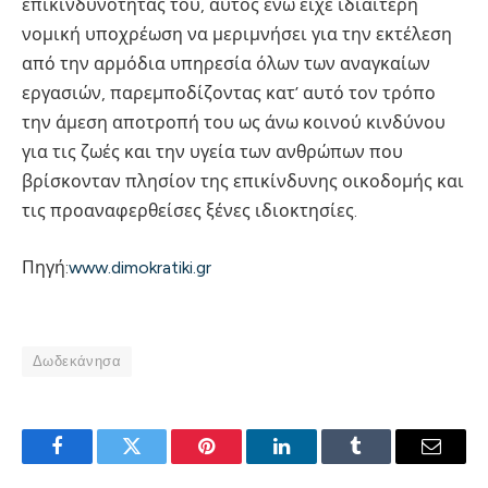
επικινδυνότητάς του, αυτός ενώ είχε ιδιαίτερη
νομική υποχρέωση να μεριμνήσει για την εκτέλεση
από την αρμόδια υπηρεσία όλων των αναγκαίων
εργασιών, παρεμποδίζοντας κατ’ αυτό τον τρόπο
την άμεση αποτροπή του ως άνω κοινού κινδύνου
για τις ζωές και την υγεία των ανθρώπων που
βρίσκονταν πλησίον της επικίνδυνης οικοδομής και
τις προαναφερθείσες ξένες ιδιοκτησίες.
Πηγή:
www.dimokratiki.gr
Δωδεκάνησα
Facebook
Twitter
Pinterest
LinkedIn
Tumblr
Email