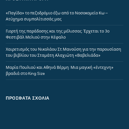
«Παγίδα» το πεζοδρόμιο έξω από το Νοσοκομείο Κω –
Ατύχημα συμπολίτισσάς μας
Γιορτή της παράδοσης και της μέλισσας: Έρχεται το 3ο
Φεστιβάλ Μελιού στην Κέφαλο
Χαιρετισμός του Νικολάου Στ.Μανούση για την παρουσίαση
του βιβλίου του Σταμάτη Αλαχιώτη «Βαβελιάδα»
Μαρία Πουλιού και Αθηνά Βέρμη: Μια μαγική «έντεχνη»
βραδιά στο King Size
ΠΡΌΣΦΑΤΑ ΣΧΌΛΙΑ