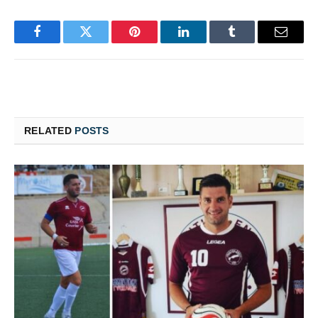
Facebook
Twitter
Pinterest
LinkedIn
Tumblr
Email
RELATED
POSTS