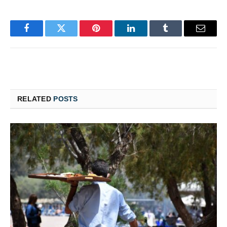
Facebook
Twitter
Pinterest
LinkedIn
Tumblr
Email
RELATED
POSTS