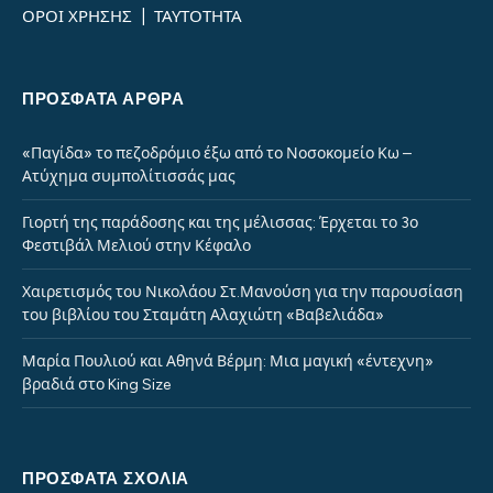
ΟΡΟΙ ΧΡΗΣΗΣ
|
ΤΑΥΤΟΤΗΤΑ
ΠΡΌΣΦΑΤΑ ΆΡΘΡΑ
«Παγίδα» το πεζοδρόμιο έξω από το Νοσοκομείο Κω –
Ατύχημα συμπολίτισσάς μας
Γιορτή της παράδοσης και της μέλισσας: Έρχεται το 3ο
Φεστιβάλ Μελιού στην Κέφαλο
Χαιρετισμός του Νικολάου Στ.Μανούση για την παρουσίαση
του βιβλίου του Σταμάτη Αλαχιώτη «Βαβελιάδα»
Μαρία Πουλιού και Αθηνά Βέρμη: Μια μαγική «έντεχνη»
βραδιά στο King Size
ΠΡΌΣΦΑΤΑ ΣΧΌΛΙΑ