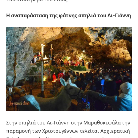
Η αναπαράσταση της φάτνης σπηλιά του Αι-Γιάννη
Στην σπηλιά του Αι-Γιάννη στην Μαραθοκεφάλα την
παραμονή των Χριστουγέννων τελείται Αρχιερατική