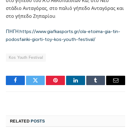
στο γήπεδο του Α.Ο Αθλοπαιδιών Κω, στο Νέο
στάδιο Ανταγόρας, στο παλιό γήπεδο Ανταγόρας και
στο γήπεδο Ζηπαρίου.
ΠΗΓΗ:https://www.giafkasports.gr/ola-etoima-gia-tin-
podosfairiki-giorti-toy-kos-youth-festival/
Kos Youth Festival
Facebook
Twitter
Pinterest
LinkedIn
Tumblr
Email
RELATED
POSTS