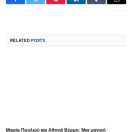
RELATED
POSTS
Μαρία Πουλιού και Αθηνά Βέρμη: Μια μαγική
«έντεχνη» βραδιά στο King Size
06/08/2026