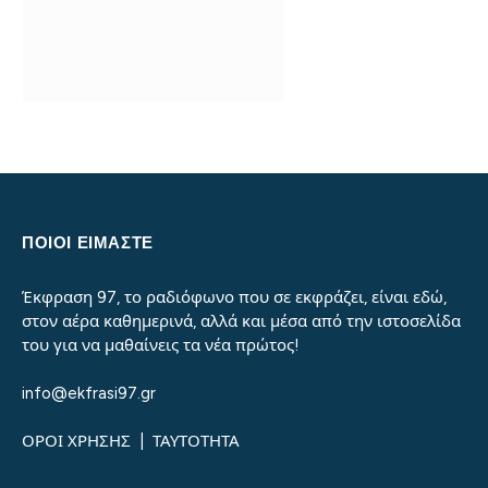
ΠΟΙΟΙ ΕΙΜΑΣΤΕ
Έκφραση 97, το ραδιόφωνο που σε εκφράζει, είναι εδώ,
στον αέρα καθημερινά, αλλά και μέσα από την ιστοσελίδα
του για να μαθαίνεις τα νέα πρώτος!
info@ekfrasi97.gr
ΟΡΟΙ ΧΡΗΣΗΣ
|
ΤΑΥΤΟΤΗΤΑ
ΠΡΌΣΦΑΤΑ ΆΡΘΡΑ
Μαρία Πουλιού και Αθηνά Βέρμη: Μια μαγική «έντεχνη»
βραδιά στο King Size