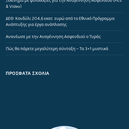
Ξεκίνημα με φιλοδοξίες για την Αναγέννηση Ασφενδιού (Pics
& Video)
ΔΕΘ: Κονδύλι 204,6 εκατ. ευρώ από το Εθνικό Πρόγραμμα
Ανάπτυξης για έργα ανάπλασης
Ανανέωσε με την Αναγέννηση Ασφενδιού ο Τυράς
Πώς θα πάρετε μεγαλύτερη σύνταξη – Τα 3+1 μυστικά
ΠΡΌΣΦΑΤΑ ΣΧΌΛΙΑ