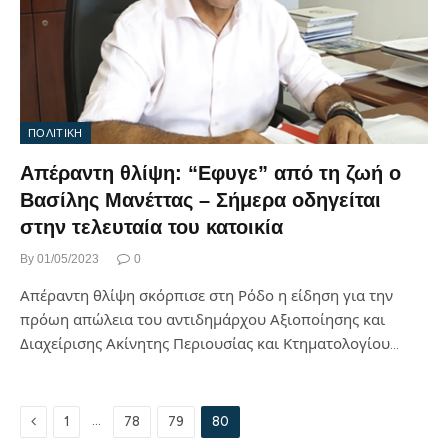
ΠΟΛΙΤΙΚΗ
Απέραντη θλίψη: “Εφυγε” από τη ζωή ο
Βασίλης Μανέττας – Σήμερα οδηγείται
στην τελευταία του κατοικία
By
01/05/2023
0
Απέραντη θλίψη σκόρπισε στη Ρόδο η είδηση για την
πρόωη απώλεια του αντιδημάρχου Αξιοποίησης και
Διαχείρισης Ακίνητης Περιουσίας και Κτηματολογίου…
Previous
…
1
78
79
80