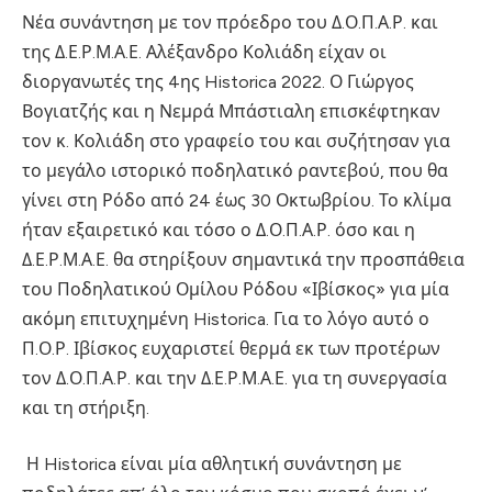
Νέα συνάντηση με τον πρόεδρο του Δ.Ο.Π.Α.Ρ. και
της Δ.Ε.Ρ.Μ.Α.Ε. Αλέξανδρο Κολιάδη είχαν οι
διοργανωτές της 4ης Historica 2022. Ο Γιώργος
Βογιατζής και η Νεμρά Μπάστιαλη επισκέφτηκαν
τον κ. Κολιάδη στο γραφείο του και συζήτησαν για
το μεγάλο ιστορικό ποδηλατικό ραντεβού, που θα
γίνει στη Ρόδο από 24 έως 30 Οκτωβρίου. Το κλίμα
ήταν εξαιρετικό και τόσο ο Δ.Ο.Π.Α.Ρ. όσο και η
Δ.Ε.Ρ.Μ.Α.Ε. θα στηρίξουν σημαντικά την προσπάθεια
του Ποδηλατικού Ομίλου Ρόδου «Ιβίσκος» για μία
ακόμη επιτυχημένη Historica. Για το λόγο αυτό ο
Π.Ο.Ρ. Ιβίσκος ευχαριστεί θερμά εκ των προτέρων
τον Δ.Ο.Π.Α.Ρ. και την Δ.Ε.Ρ.Μ.Α.Ε. για τη συνεργασία
και τη στήριξη.
Η Historica είναι μία αθλητική συνάντηση με