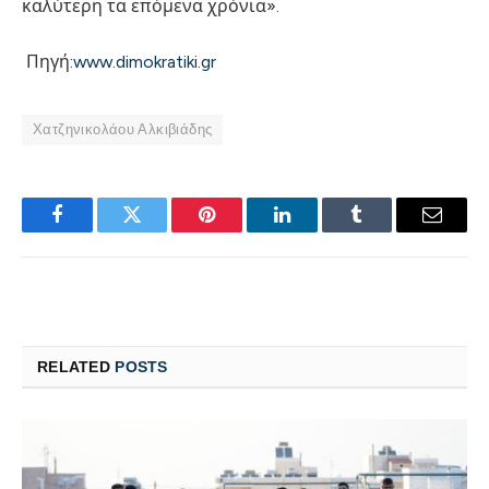
καλύτερη τα επόμενα χρόνια».
Πηγή:
www.dimokratiki.gr
Χατζηνικολάου Αλκιβιάδης
Facebook
Twitter
Pinterest
LinkedIn
Tumblr
Email
RELATED
POSTS