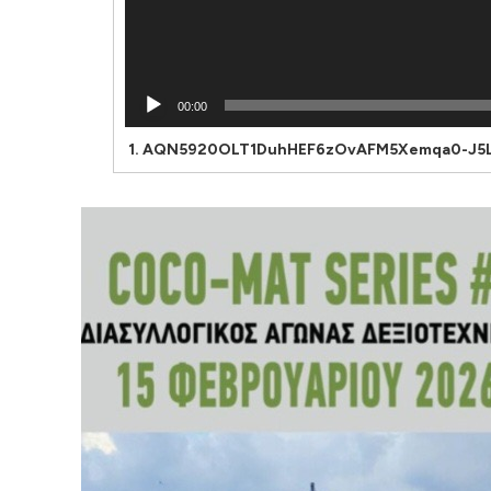
00:00
1.
AQN5920OLT1DuhHEF6zOvAFM5Xemqa0-J5LC9h9UTGn05GmaG5vGJ