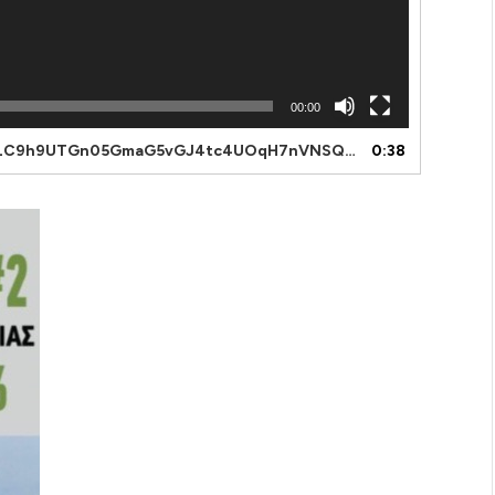
00:00
4tc4UOqH7nVNSQ-7M6DSuTIxYita4K2Y3Y6Gths1B8ReWwSIMhwDA
0:38