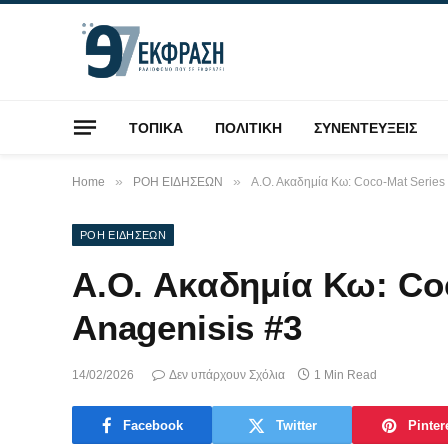
ΤΟΠΙΚΑ
ΠΟΛΙΤΙΚΗ
ΣΥΝΕΝΤΕΥΞΕΙΣ
»
»
Home
ΡΟΗ ΕΙΔΗΣΕΩΝ
Α.Ο. Ακαδημία Κω: Coco-Mat Series
ΡΟΗ ΕΙΔΗΣΕΩΝ
Α.Ο. Ακαδημία Κω: Coc
Anagenisis #3
14/02/2026
Δεν υπάρχουν Σχόλια
1 Min Read
Facebook
Twitter
Pinter