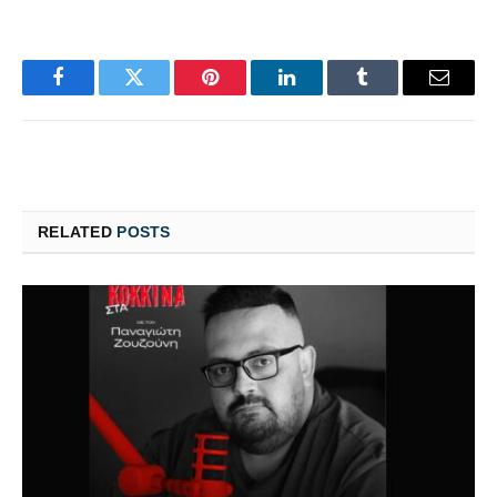
Facebook
Twitter
Pinterest
LinkedIn
Tumblr
Email
RELATED
POSTS