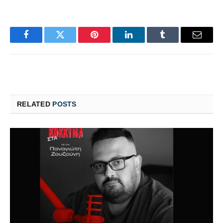
Facebook
Twitter
Pinterest
LinkedIn
Tumblr
Email
RELATED
POSTS