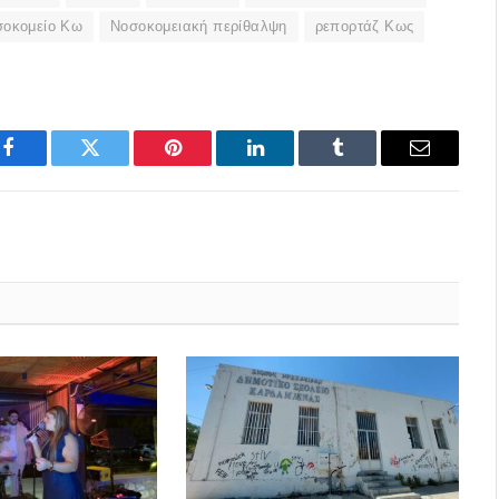
σοκομείο Κω
Νοσοκομειακή περίθαλψη
ρεπορτάζ Κως
Facebook
Twitter
Pinterest
LinkedIn
Tumblr
Email