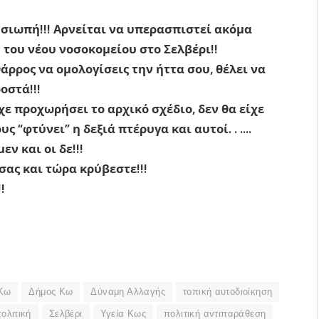
 σιωπή!!! Αρνείται να υπερασπιστεί ακόμα
 του νέου νοσοκομείου στο Σελβέρι!!
άρρος να ομολογίσεις την ήττα σου, θέλει να
οστά!!!
χε προχωρήσει το αρχικό σχέδιο, δεν θα είχε
ς “φτύνει” η δεξιά πτέρυγα και αυτοί. . ….
εν και οι δε!!!
σας και τώρα κρύβεστε!!!
!
 Κω
Δήμος Κω
Δύναμη Αλλαγής
τοπική αυτοδιοίκηση
ολιτική
Σελβέρι
Υγεία Κως
πολιτική αντιπαράθεση